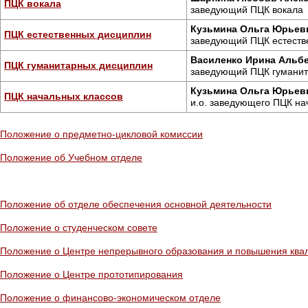
ПЦК
вокала
заведующий
ПЦК
вокала
Кузьмина Ольга Юрьев
ПЦК
естественных дисциплин
заведующий
ПЦК
естеств
Василенко Ирина Альб
ПЦК
гуманитарных дисциплин
заведующий
ПЦК
гуманит
Кузьмина Ольга Юрьев
ПЦК
начальных классов
и.о. заведующего
ПЦК
нач
Положение о предметно-цикловой комиссии
Положение об Учебном отделе
Положение об отделе обеспечения основной деятельности
Положение о студенческом совете
Положение о Центре непрерывного образования и повышения квал
Положение о Центре прототипирования
Положение о финансово-экономическом отделе