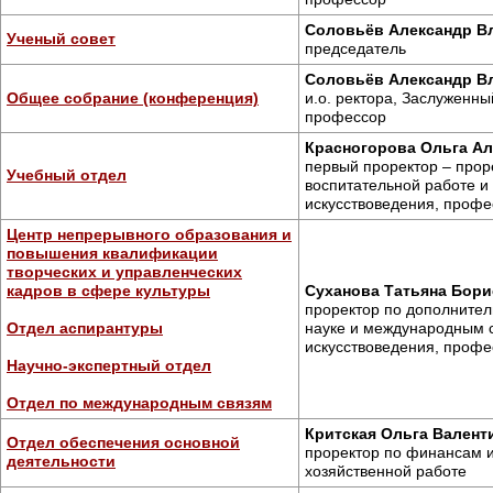
Соловьёв Александр В
Ученый совет
председатель
Соловьёв Александр В
Общее собрание (конференция)
и.о. ректора, Заслуженны
профессор
Красногорова Ольга А
первый проректор – прор
Учебный отдел
воспитательной работе и
искусствоведения, профе
Центр непрерывного образования и
повышения квалификации
творческих и управленческих
кадров в сфере культуры
Суханова Татьяна Бор
проректор по дополните
Отдел аспирантуры
науке и международным с
искусствоведения, профе
Научно-экспертный отдел
Отдел по международным связям
Критская Ольга Валент
Отдел обеспечения основной
проректор по финансам 
деятельности
хозяйственной работе