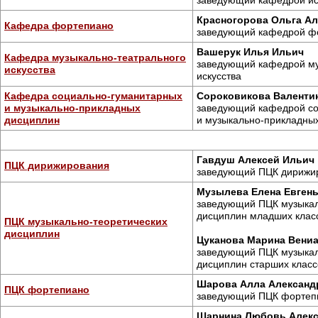
заведующий кафедрой ис
Красногорова Ольга А
Кафедра фортепиано
заведующий кафедрой ф
Вашерук Илья Ильич
Кафедра музыкально-театрального
заведующий кафедрой му
искусства
искусства
Кафедра социально-гуманитарных
Сороковикова Валенти
и музыкально-прикладных
заведующий кафедрой со
дисциплин
и музыкально-прикладны
Гавдуш Алексей Ильич
ПЦК
дирижирования
заведующий
ПЦК
дирижи
Музылева Елена Евген
заведующий
ПЦК
музыкал
дисциплин младших клас
ПЦК
музыкально-теоретических
дисциплин
Цуканова Марина Вени
заведующий
ПЦК
музыкал
дисциплин старших класс
Шарова Алла Александ
ПЦК
фортепиано
заведующий
ПЦК
фортеп
Шарнина Любовь Алек