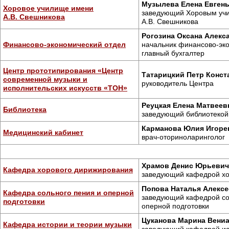
Музылева Елена Евген
Хоровое училище имени
заведующий Хоровым уч
А.В. Свешникова
А.В. Свешникова
Рогозина Оксана Алекс
Финансово-экономический отдел
начальник финансово-эко
главный бухгалтер
Центр прототипирования «Центр
Татарицкий Петр Конст
современной музыки и
руководитель Центра
исполнительских искусств «ТОН»
Реуцкая Елена Матвеев
Библиотека
заведующий библиотекой
Карманова Юлия Игоре
Медицинский кабинет
врач-оториноларинголог
Храмов Денис Юрьевич
Кафедра хорового дирижирования
заведующий кафедрой хо
Попова Наталья Алексе
Кафедра сольного пения и оперной
заведующий кафедрой со
подготовки
оперной подготовки
Цуканова Марина Вени
Кафедра истории и теории музыки