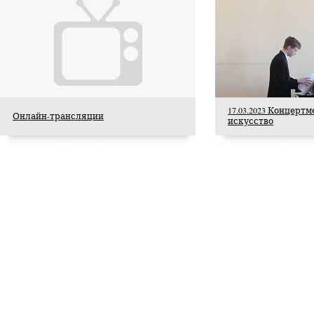
17.03.2023 Концерт
Онлайн-трансляции
искусство
5 августа 2026 года Академия хорового
искусства имени В.С. Попова с сердечной
признательностью искренне поздравляет
старейшего педагога Академии, Заслуженного
деятеля искусств Российской Федерации,
доцента Ольгу Петровну Цуканову с юбилеем.
Студенты Академии
хорового искусства
имени В.С. Попова
приняли участие в
постановке оперы А.С.
Даргомыжского