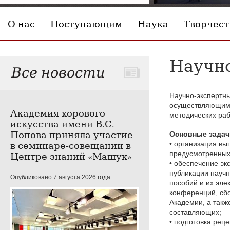
О нас
Поступающим
Наука
Творчест
Научно
Все новости
Научно-экспертн
осуществляющим 
Академия хорового
методических раб
искусства имени В.С.
Попова приняла участие
Основные задач
в семинаре-совещании в
• организация вы
предусмотренных
Центре знаний «Машук»
• обеспечение эк
публикации научн
Опубликовано 7 августа 2026 года
пособий и их эле
конференций, сбо
Академии, а такж
составляющих;
• подготовка рец