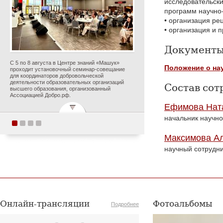
исследовательски
программ научно-
• организация р
• организация и 
Документы
С 5 по 8 августа в Центре знаний «Машук»
Положение о на
проходит установочный семинар-совещание
для координаторов добровольческой
деятельности образовательных организаций
Состав сот
высшего образования, организованный
Ассоциацией Добро.рф.
Ефимова Нат
начальник научно
Поздравляем с
Максимова Ал
прекрасным юбилеем
научный сотрудни
Заслуженного деятеля
искусств Российской
Федерации Ольгу
Петровну Цуканову!
Онлайн-трансляции
Фотоальбомы
Подробнее
Опубликовано 5 августа 2026 года