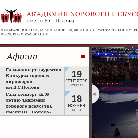
Афиша
Гала-концерт лауреатов
19
Конкурса хоровых
дирижеров
СЕНТЯБРЯ
СУББОТА
им.В.С.Попова
Рахманиновский зал
Гала-концерт «К 35-
18
Московской консерватории
летию Академии
хорового искусства
НОЯБРЯ
СРЕДА
имени В.С. Попова»
Большой зал Московской
консерватории