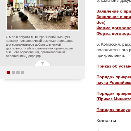
5. Шаблоны докум
Заявление о пр
Заявление о пр
doc)
Форма договора
Форма договора
С 5 по 8 августа в Центре знаний «Машук»
проходит установочный семинар-совещание
6. Комиссия, рас
для координаторов добровольческой
деятельности образовательных организаций
положительного р
высшего образования, организованный
прикреплении.
Ассоциацией Добро.рф.
Приказ об устан
Порядок прикре
Поздравляем с
науки Российско
прекрасным юбилеем
Заслуженного деятеля
Порядок прикреп
искусств Российской
(Приказ Министе
Федерации Ольгу
Петровну Цуканову!
Порядок присужд
Контакты
Опубликовано 5 августа 2026 года