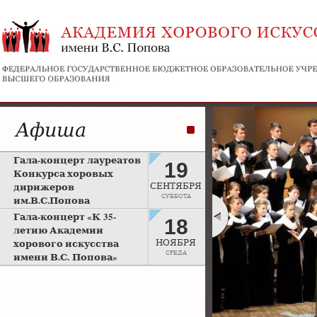
Афиша
Гала-концерт лауреатов
19
Конкурса хоровых
дирижеров
СЕНТЯБРЯ
СУББОТА
им.В.С.Попова
Рахманиновский зал
Гала-концерт «К 35-
18
Московской консерватории
летию Академии
хорового искусства
НОЯБРЯ
СРЕДА
имени В.С. Попова»
Большой зал Московской
консерватории