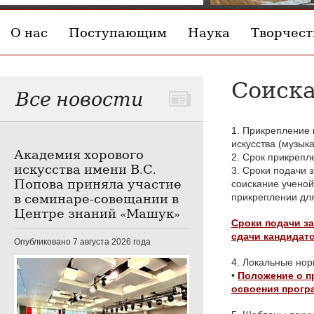
О нас
Поступающим
Наука
Творчест
Соиска
Все новости
1. Прикрепление 
искусства (музыка
Академия хорового
2. Срок прикрепл
искусства имени В.С.
3. Сроки подачи 
Попова приняла участие
соискание ученой
в семинаре-совещании в
прикреплении для
Центре знаний «Машук»
Сроки подачи за
сдачи кандидат
Опубликовано 7 августа 2026 года
4. Локальные но
•
Положение о пр
освоения програ