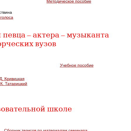
Методическое пособие
ствина
 голоса
певца – актера – музыканта
орческих вузов
Учебное пособие
Д. Кривицкая
.К. Татарицкий
зовательной школе
Сборник тезисов по материалам семинара