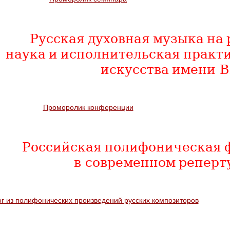
Русская духовная музыка на 
наука и исполнительская практи
искусства имени В
Проморолик конференции
Российская полифоническая 
в современном реперт
ог из полифонических произведений русских композиторов