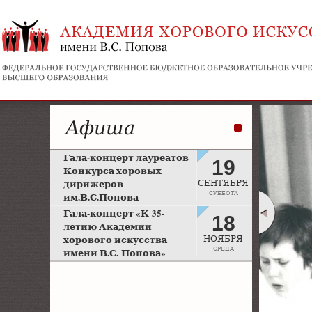
Афиша
Гала-концерт лауреатов
19
Конкурса хоровых
дирижеров
СЕНТЯБРЯ
СУББОТА
им.В.С.Попова
Рахманиновский зал
Гала-концерт «К 35-
18
Московской консерватории
летию Академии
хорового искусства
НОЯБРЯ
СРЕДА
имени В.С. Попова»
Большой зал Московской
консерватории