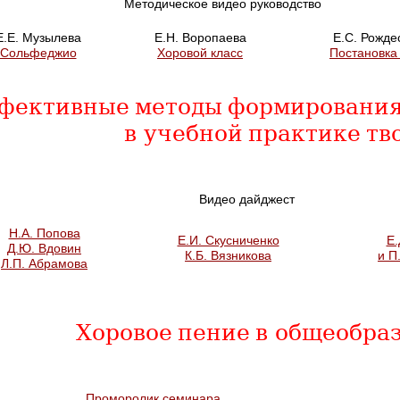
Методическое видео руководство
Е.Е. Музылева
Е.Н. Воропаева
Е.С. Рожде
Сольфеджио
Хоровой класс
Постановка
фективные методы формирования 
в учебной практике тв
Видео дайджест
Н.А. Попова
Е.И. Скусниченко
Е.
Д.Ю. Вдовин
К.Б. Вязникова
и П
Л.П. Абрамова
Хоровое пение в общеобра
Проморолик семинара