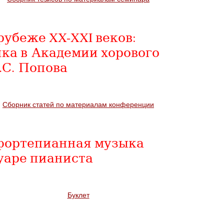
рубеже XX-
XXI
веков:
ка в Академии хорового
.С. Попова
Сборник статей по материалам конференции
фортепианная музыка
уаре пианиста
Буклет