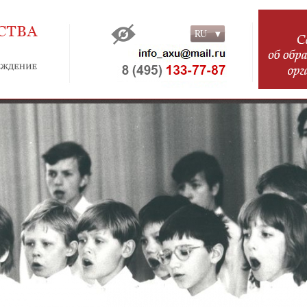
RU
RU
EN