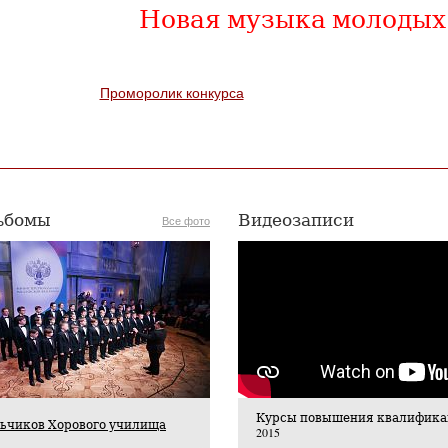
Новая музыка молодых
Проморолик конкурса
ьбомы
Видеозаписи
Все фото
Курсы повышения квалифика
ьчиков Хорового училища
2015