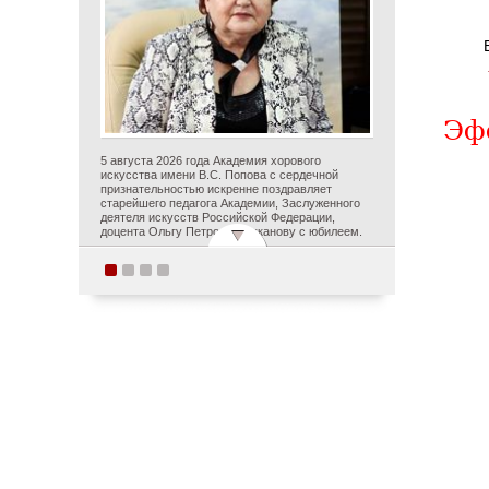
Эф
5 августа 2026 года Академия хорового
искусства имени В.С. Попова с сердечной
признательностью искренне поздравляет
старейшего педагога Академии, Заслуженного
деятеля искусств Российской Федерации,
доцента Ольгу Петровну Цуканову с юбилеем.
Студенты Академии
хорового искусства
имени В.С. Попова
приняли участие в
постановке оперы А.С.
Даргомыжского
«Русалка» в рамках
первого в России проекта
«Опера на воде»