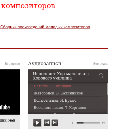
 композиторов
Сборник произведений молодых композиторов
Аудиозаписи
Все видео
Все аудио
Исполняет Хор мальчиков
Хорового училища
Наташа, Г. Свиридов
Жаворонок, В. Калинников
Колыбельная, И. Брамс
Весенняя песня, Т. Корганов
Lacrimosa из Реквиема, В.А.
Моцарт
ции, май
То не белая береза, Русская