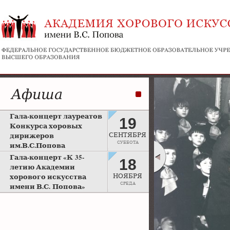
Афиша
Гала-концерт лауреатов
19
Конкурса хоровых
дирижеров
СЕНТЯБРЯ
СУББОТА
им.В.С.Попова
Рахманиновский зал
Гала-концерт «К 35-
18
Московской консерватории
летию Академии
хорового искусства
НОЯБРЯ
СРЕДА
имени В.С. Попова»
Большой зал Московской
консерватории