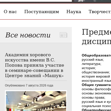
О нас
Поступающим
Наука
Творчест
Предме
Все новости
дисци
Академия хорового
Общеобразоват
искусства имени В.С.
русский язык;
литература;
Попова приняла участие
история;
в семинаре-совещании в
обществознание;
Центре знаний «Машук»
история мировой 
иностранный язык
Общие гуманита
Опубликовано 7 августа 2026 года
основы философ
основы экономики
основы права;
русский язык и ку
социальная психо
Общепрофессио