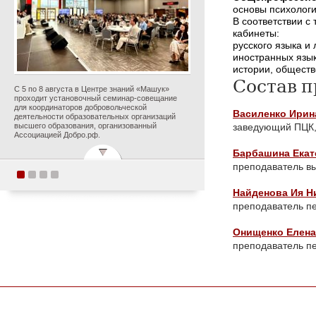
основы психологи
В соответствии с
кабинеты:
русского языка и 
иностранных язык
истории, обществ
Состав 
С 5 по 8 августа в Центре знаний «Машук»
проходит установочный семинар-совещание
для координаторов добровольческой
Василенко Ирин
деятельности образовательных организаций
высшего образования, организованный
заведующий
ПЦК
Ассоциацией Добро.рф.
Барбашина Екат
преподаватель в
Поздравляем с
Найденова Ия Н
прекрасным юбилеем
преподаватель пе
Заслуженного деятеля
Онищенко Елен
искусств Российской
преподаватель пе
Федерации Ольгу
Петровну Цуканову!
Опубликовано 5 августа 2026 года