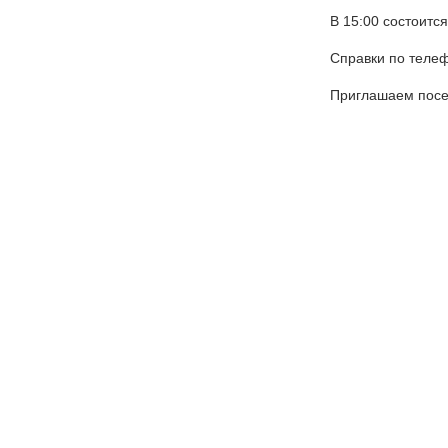
В 15:00 состоитс
Опубликовано 5 августа 2026 года
Справки по телеф
Приглашаем посе
5 августа 2026 года Академия хорового
искусства имени В.С. Попова с сердечной
признательностью искренне поздравляет
старейшего педагога Академии, Заслуженного
деятеля искусств Российской Федерации,
доцента Ольгу Петровну Цуканову с юбилеем.
Студенты Академии
хорового искусства
имени В.С. Попова
приняли участие в