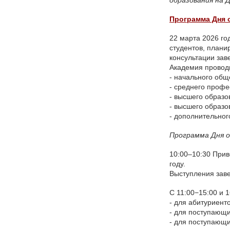
образования на 
Программа Дня 
22 марта 2026 го
студентов, плани
консультации зав
Академия провод
- начального общ
- среднего профе
С 5 по 8 августа в Центре знаний «Машук»
- высшего образо
проходит установочный семинар-совещание
для координаторов добровольческой
- высшего образо
деятельности образовательных организаций
- дополнительног
высшего образования, организованный
Ассоциацией Добро.рф.
Программа Дня 
10:00–10:30 Прив
году.
Поздравляем с
Выступления зав
прекрасным юбилеем
Заслуженного деятеля
С 11:00−15:00 и 
искусств Российской
- для абитуриент
Федерации Ольгу
- для поступающи
Петровну Цуканову!
- для поступающи