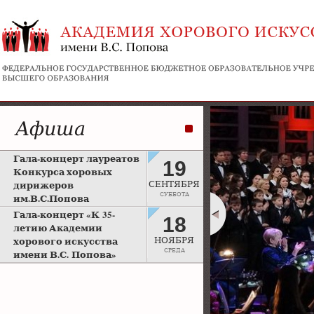
Афиша
Гала-концерт лауреатов
19
Конкурса хоровых
дирижеров
СЕНТЯБРЯ
СУББОТА
им.В.С.Попова
Рахманиновский зал
Гала-концерт «К 35-
18
Московской консерватории
летию Академии
хорового искусства
НОЯБРЯ
СРЕДА
имени В.С. Попова»
Большой зал Московской
консерватории