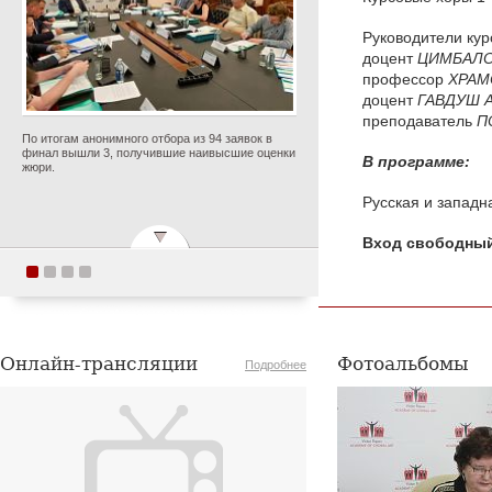
Руководители кур
доцент
ЦИМБАЛ
профессор
ХРАМ
доцент
ГАВДУШ
А
преподаватель
П
По итогам анонимного отбора из 94 заявок в
финал вышли 3, получившие наивысшие оценки
В программе:
жюри.
Русская и западн
Вход свободны
Академия хорового
искусства имени В.С.
Попова приняла участие
Онлайн-трансляции
Фотоальбомы
в семинаре-совещании в
Подробнее
Центре знаний «Машук»
Опубликовано 7 августа 2026 года