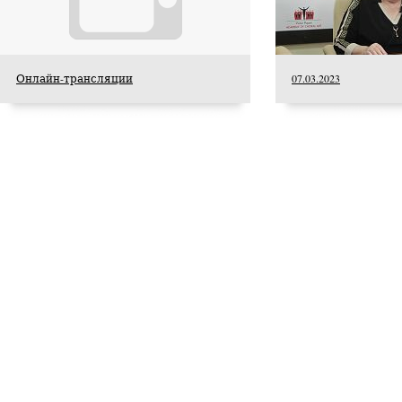
Онлайн-трансляции
07.03.2023
С 5 по 8 августа в Центре знаний «Машук»
проходит установочный семинар-совещание
для координаторов добровольческой
деятельности образовательных организаций
высшего образования, организованный
Ассоциацией Добро.рф.
Поздравляем с
прекрасным юбилеем
Заслуженного деятеля
искусств Российской
Федерации Ольгу
Петровну Цуканову!