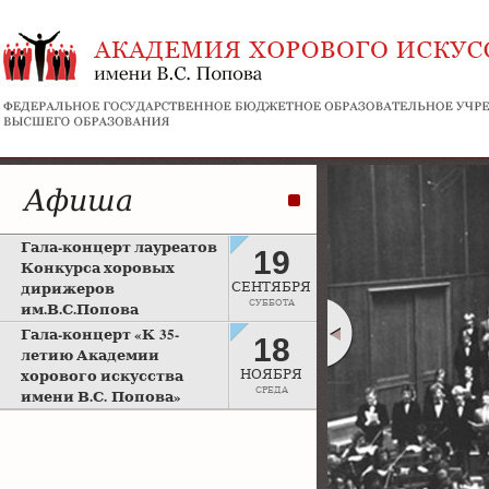
Афиша
Гала-концерт лауреатов
19
Конкурса хоровых
дирижеров
СЕНТЯБРЯ
СУББОТА
им.В.С.Попова
Рахманиновский зал
Гала-концерт «К 35-
18
Московской консерватории
летию Академии
хорового искусства
НОЯБРЯ
СРЕДА
имени В.С. Попова»
Большой зал Московской
консерватории