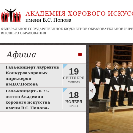
Афиша
Гала-концерт лауреатов
19
Конкурса хоровых
дирижеров
СЕНТЯБРЯ
СУББОТА
им.В.С.Попова
Рахманиновский зал
Гала-концерт «К 35-
18
Московской консерватории
летию Академии
хорового искусства
НОЯБРЯ
СРЕДА
имени В.С. Попова»
Большой зал Московской
консерватории