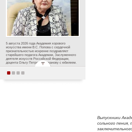
5 августа 2026 года Академия хорового
искусства имени В.С. Попова с сердечной
признательностью искренне поздравляет
старейшего педагога Академии, Заслуженного
деятеля искусств Российской Федерации,
доцента Ольгу Петровну Цуканову с юбилеем.
Студенты Академии
хорового искусства
имени В.С. Попова
приняли участие в
постановке оперы А.С.
Даргомыжского
«Русалка» в рамках
Выпускники Акад
первого в России проекта
сольного пения, 
«Опера на воде»
заключительного