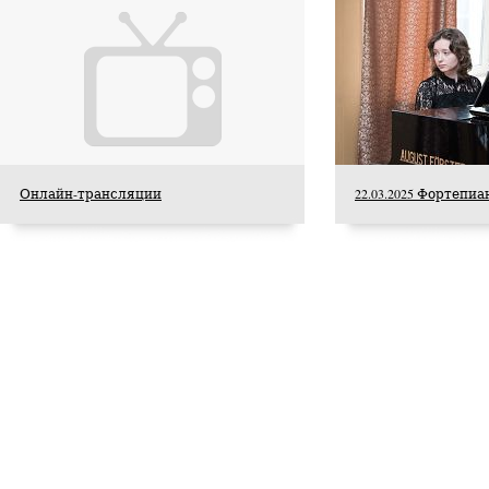
Онлайн-трансляции
22.03.2025 Фортепиа
22 июля 2026 года Академия хорового искусства
имени В.С.Попова сердечно поздравляет с
юбилеем заслуженную артистку Российской
Федерации, профессора кафедры сольного
пения Академии хорового искусства имени
В.С.Попова, заведующую предметно-цикловой
комиссией вокала Хорового училища имени
А.В.Свешникова Любовь Александровну
Шарнину.
Выпускники Академии
стали участниками
заключительной оперной
премьеры сезона 2025/2026