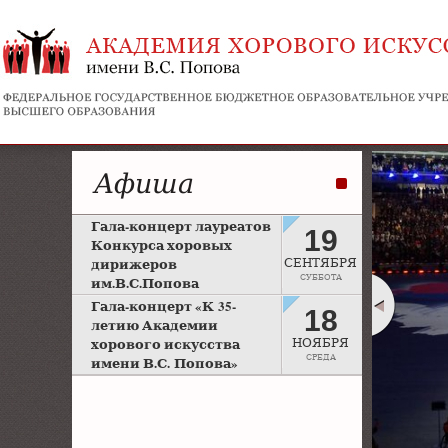
Афиша
Гала-концерт лауреатов
19
Конкурса хоровых
дирижеров
СЕНТЯБРЯ
СУББОТА
им.В.С.Попова
Рахманиновский зал
Гала-концерт «К 35-
18
Московской консерватории
летию Академии
хорового искусства
НОЯБРЯ
СРЕДА
имени В.С. Попова»
Большой зал Московской
консерватории