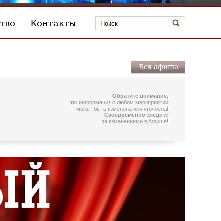
тво
Контакты
Вся афиша
Обратите внимание
,
что информация о любом мероприятии
может быть изменена или уточнена!
Своевременно следите
за изменениями в Афише!