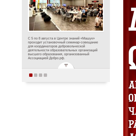
С 5 по 8 августа в Центре знаний «Машук»
проходит установочный семинар-совещание
для координаторов добровольческой
деятельности образовательных организаций
высшего образования, организованный
Ассоциацией Добро.рф.
Поздравляем с
прекрасным юбилеем
Заслуженного деятеля
искусств Российской
Федерации Ольгу
Петровну Цуканову!
Опубликовано 5 августа 2026 года