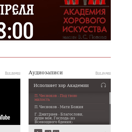
Аудиозаписи
Все видео
Все аудио
Исполняет хор Академии
П. Чесноков - Под твою
милость
П. Чесноков - Мати Божия
Г. Дмитриев - Благослови,
душе моя, Господа (из
Всенощного бдения)
Г. Дмитриев - Казнь (из