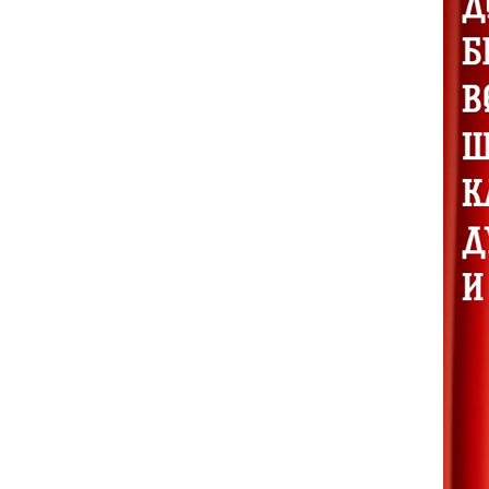
5 августа 2026 года Академия хорового
искусства имени В.С. Попова с сердечной
признательностью искренне поздравляет
старейшего педагога Академии, Заслуженного
деятеля искусств Российской Федерации,
доцента Ольгу Петровну Цуканову с юбилеем.
Студенты Академии
хорового искусства
имени В.С. Попова
приняли участие в
постановке оперы А.С.
Даргомыжского