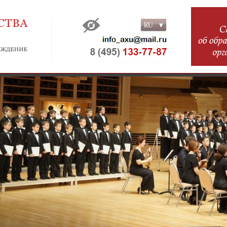
RU
RU
EN