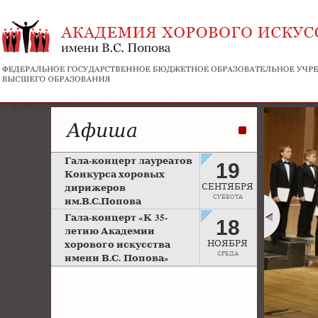
Афиша
Гала-концерт лауреатов
19
Конкурса хоровых
дирижеров
СЕНТЯБРЯ
СУББОТА
им.В.С.Попова
Рахманиновский зал
Гала-концерт «К 35-
18
Московской консерватории
летию Академии
хорового искусства
НОЯБРЯ
СРЕДА
имени В.С. Попова»
Большой зал Московской
консерватории