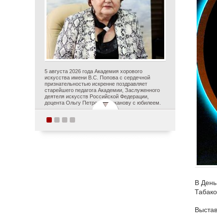
5 августа 2026 года Академия хорового
искусства имени В.С. Попова с сердечной
признательностью искренне поздравляет
старейшего педагога Академии, Заслуженного
деятеля искусств Российской Федерации,
доцента Ольгу Петровну Цуканову с юбилеем.
Студенты Академии
хорового искусства
имени В.С. Попова
приняли участие в
постановке оперы А.С.
Даргомыжского
В День
«Русалка» в рамках
Табако
первого в России проекта
Выстав
«Опера на воде»