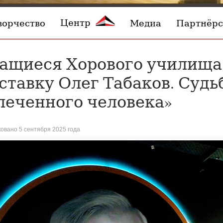
Центр
ворчество
Медиа
Партнёрс
ащиеся Хорового училища
ставку Олег Табаков. Судь
леченного человека»
овано 5 сентября 2025 года