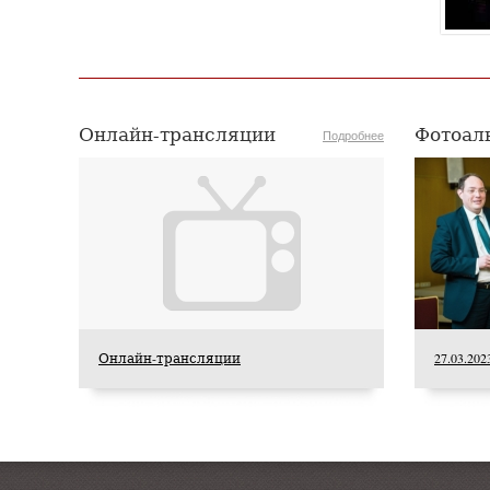
Онлайн-трансляции
Фотоал
Подробнее
22 июля 2026 года Академия хорового искусства
имени В.С.Попова сердечно поздравляет с
юбилеем заслуженную артистку Российской
Федерации, профессора кафедры сольного
пения Академии хорового искусства имени
В.С.Попова, заведующую предметно-цикловой
комиссией вокала Хорового училища имени
А.В.Свешникова Любовь Александровну
Шарнину.
Онлайн-трансляции
27.03.202
Выпускники Академии
стали участниками
заключительной оперной
премьеры сезона 2025/2026