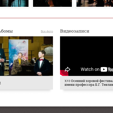
ьбомы
Видеозаписи
Все фото
XVI Осенний хоровой фестива
3
имени профессора Б.Г. Тевли