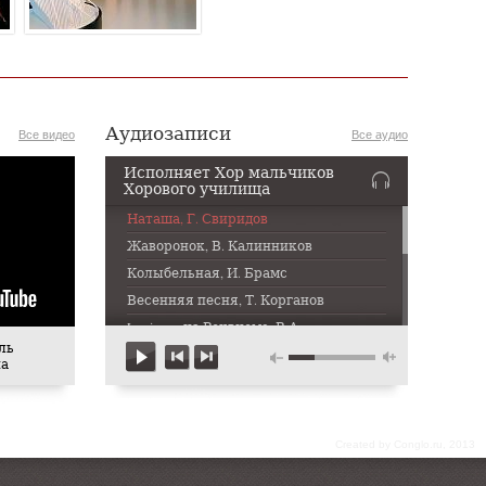
Аудиозаписи
Все видео
Все аудио
Исполняет Хор мальчиков
Хорового училища
Наташа, Г. Свиридов
Жаворонок, В. Калинников
Колыбельная, И. Брамс
Весенняя песня, Т. Корганов
Lacrimosa из Реквиема, В.А.
Моцарт
ль
на
То не белая береза, Русская
народня песня в обработке А.
Свешникова
Херувимская № 7, Д.
Бортнянский
Сreated by Conglo.ru, 2013
Щебетали ласточки, Т.
Корганов