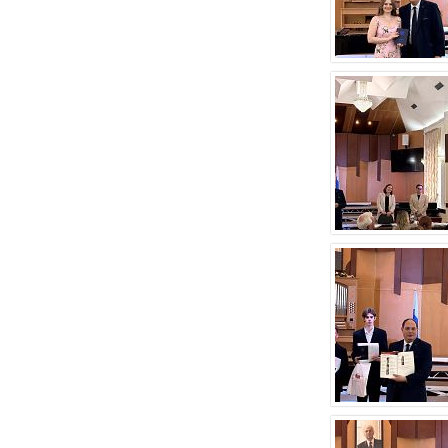
Опубликовано 22 июля 2026 года
22 июля 2026 года Академия хорового искусства
имени В.С.Попова сердечно поздравляет с
юбилеем заслуженную артистку Российской
Федерации, профессора кафедры сольного
пения Академии хорового искусства имени
В.С.Попова, заведующую предметно-цикловой
комиссией вокала Хорового училища имени
А.В.Свешникова Любовь Александровну
Шарнину.