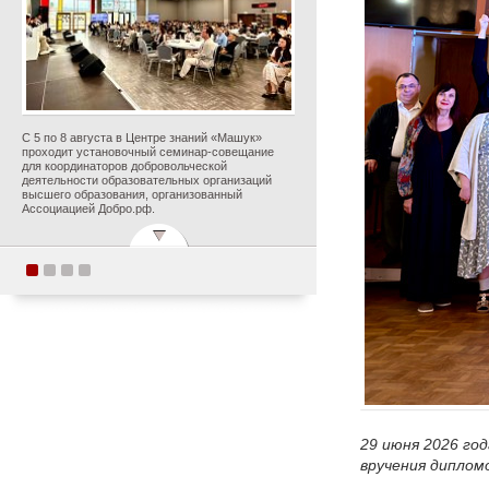
С 5 по 8 августа в Центре знаний «Машук»
проходит установочный семинар-совещание
для координаторов добровольческой
деятельности образовательных организаций
высшего образования, организованный
Ассоциацией Добро.рф.
Поздравляем с
прекрасным юбилеем
Заслуженного деятеля
искусств Российской
Федерации Ольгу
Петровну Цуканову!
29 июня 2026 го
Опубликовано 5 августа 2026 года
вручения дипломо