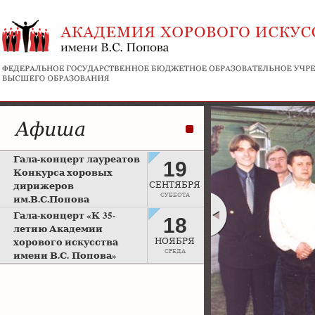
Афиша
Гала-концерт лауреатов
19
Конкурса хоровых
дирижеров
СЕНТЯБРЯ
СУББОТА
им.В.С.Попова
Рахманиновский зал
Гала-концерт «К 35-
18
Московской консерватории
летию Академии
хорового искусства
НОЯБРЯ
СРЕДА
имени В.С. Попова»
Большой зал Московской
консерватории