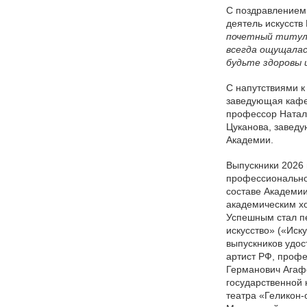
С поздравлением 
деятель искусств
почетный титул 
всегда ощущалас
будьте здоровы 
С напутствиями к
заведующая кафе
профессор Натал
Цуканова, завед
5 августа 2026 года Академия хорового
Академии.
искусства имени В.С. Попова с сердечной
признательностью искренне поздравляет
старейшего педагога Академии, Заслуженного
Выпускники 2026 
деятеля искусств Российской Федерации,
профессионально
доцента Ольгу Петровну Цуканову с юбилеем.
составе Академи
академическим хо
Успешным стал п
Студенты Академии
искусство» («Иск
хорового искусства
выпускников удо
имени В.С. Попова
артист РФ, профе
приняли участие в
Германович Агаф
постановке оперы А.С.
государственной 
Даргомыжского
театра «Геликон-