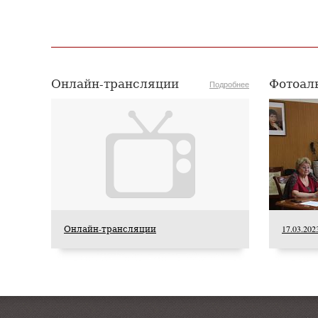
на сцене Большого
театра
Опубликовано 22 июля 2026 года
Онлайн-трансляции
Фотоал
Подробнее
Над новой постановкой оперы Дж.Пуччини
«Мадам Баттерфляй» работали: режиссёр
Онлайн-трансляции
17.03.2
Ксения Шостакович, художник по декорациям
Альона Пикалова, художник по костюмам Игорь
Чапурин, художник по свету Андрей Абрамов.