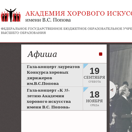
Афиша
Гала-концерт лауреатов
19
Конкурса хоровых
дирижеров
СЕНТЯБРЯ
СУББОТА
им.В.С.Попова
Рахманиновский зал
Гала-концерт «К 35-
18
Московской консерватории
летию Академии
хорового искусства
НОЯБРЯ
СРЕДА
имени В.С. Попова»
Большой зал Московской
консерватории