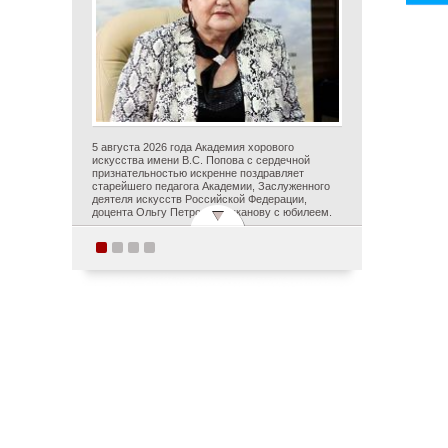
5 августа 2026 года Академия хорового
искусства имени В.С. Попова с сердечной
признательностью искренне поздравляет
старейшего педагога Академии, Заслуженного
деятеля искусств Российской Федерации,
доцента Ольгу Петровну Цуканову с юбилеем.
Студенты Академии
хорового искусства
имени В.С. Попова
приняли участие в
постановке оперы А.С.
Даргомыжского
«Русалка» в рамках
первого в России проекта
«Опера на воде»