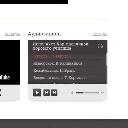
Аудиозаписи
Все видео
Все аудио
Исполняет Хор мальчиков
Хорового училища
Наташа, Г. Свиридов
Жаворонок, В. Калинников
Колыбельная, И. Брамс
Весенняя песня, Т. Корганов
Lacrimosa из Реквиема, В.А.
Моцарт
й
а
То не белая береза, Русская
народня песня в обработке А.
Свешникова
Херувимская № 7, Д.
Бортнянский
Сreated by Conglo.ru, 2013
Щебетали ласточки, Т.
Корганов