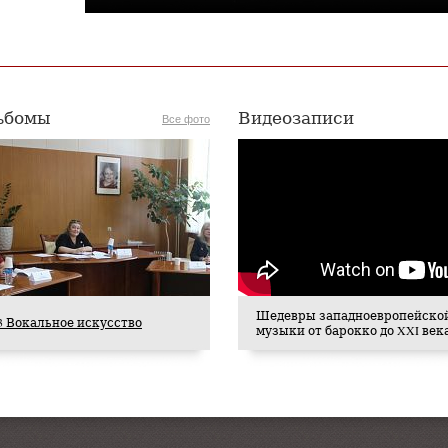
ьбомы
Видеозаписи
Все фото
Шедевры западноевропейско
023 Вокальное искусство
музыки от барокко до XXI век