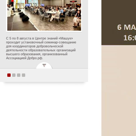
С 5 по 8 августа в Центре знаний «Машук»
проходит установочный семинар-совещание
для координаторов добровольческой
деятельности образовательных организаций
высшего образования, организованный
Ассоциацией Добро.рф.
Поздравляем с
прекрасным юбилеем
Заслуженного деятеля
искусств Российской
Федерации Ольгу
Петровну Цуканову!
Опубликовано 5 августа 2026 года