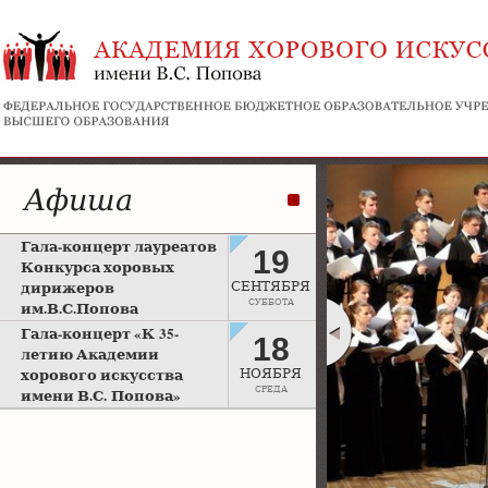
Афиша
Гала-концерт лауреатов
19
Конкурса хоровых
дирижеров
СЕНТЯБРЯ
СУББОТА
им.В.С.Попова
Рахманиновский зал
Гала-концерт «К 35-
18
Московской консерватории
летию Академии
хорового искусства
НОЯБРЯ
СРЕДА
имени В.С. Попова»
Большой зал Московской
консерватории