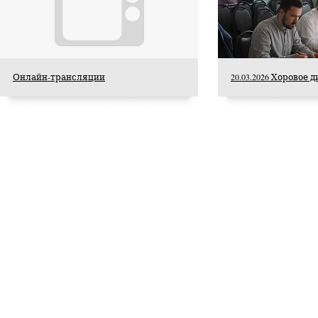
Опубликовано 22 июля 2026 года
Онлайн-трансляции
20.03.2026 Хоровое
22 июля 2026 года Академия хорового искусства
имени В.С.Попова сердечно поздравляет с
юбилеем заслуженную артистку Российской
Федерации, профессора кафедры сольного
пения Академии хорового искусства имени
В.С.Попова, заведующую предметно-цикловой
комиссией вокала Хорового училища имени
А.В.Свешникова Любовь Александровну
Шарнину.