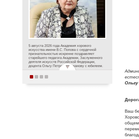
5 августа 2026 года Академия хорового
искусства имени В.С. Попова с сердечной
признательностью искренне поздравляет
старейшего педагога Академии, Заслуженного
деятеля искусств Российской Федерации,
доцента Ольгу Петровну Цуканову с юбилеем.
Админи
естес
Ольгу
Студенты Академии
хорового искусства
имени В.С. Попова
Дорог
приняли участие в
постановке оперы А.С.
Ваш бе
Даргомыжского
Хорово
«Русалка» в рамках
общему
первого в России проекта
переме
благод
«Опера на воде»