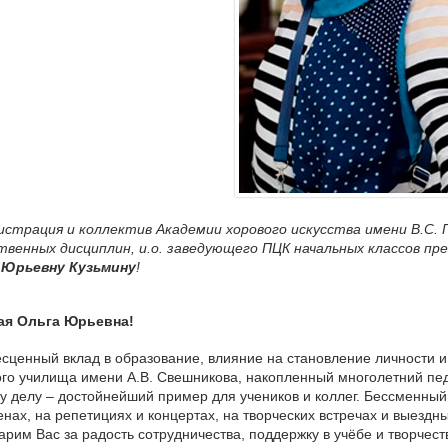
страция и коллектив Академии хорового искусства имени В.С.
твенных дисциплин, и.о. заведующего
ПЦК
начальных классов пр
 Юрьевну Кузьмину
!
ая Ольга Юрьевна!
сценный вклад в образование, влияние на становление личности и
го училища имени А.В. Свешникова, накопленный многолетний пе
 делу – достойнейший пример для учеников и коллег. Бессменный 
нах, на репетициях и концертах, на творческих встречах и выездн
арим Вас за радость сотрудничества, поддержку в учёбе и творчест