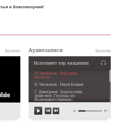
тья и благополучия!
Аудиозаписи
Все видео
Все аудио
Исполняет хор Академии
П. Чесноков - Под твою
милость
П. Чесноков - Мати Божия
Г. Дмитриев - Благослови,
душе моя, Господа (из
Всенощного бдения)
Г. Дмитриев - Казнь (из
Старорусских сказаний)
С. Рахманинов - Ныне
отпущаеши
П. Чесноков - Не отвержи мене