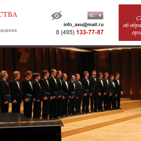
RU
RU
EN