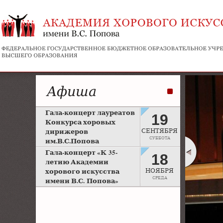
Афиша
Гала-концерт лауреатов
19
Конкурса хоровых
дирижеров
СЕНТЯБРЯ
СУББОТА
им.В.С.Попова
Рахманиновский зал
Гала-концерт «К 35-
18
Московской консерватории
летию Академии
хорового искусства
НОЯБРЯ
СРЕДА
имени В.С. Попова»
Большой зал Московской
консерватории