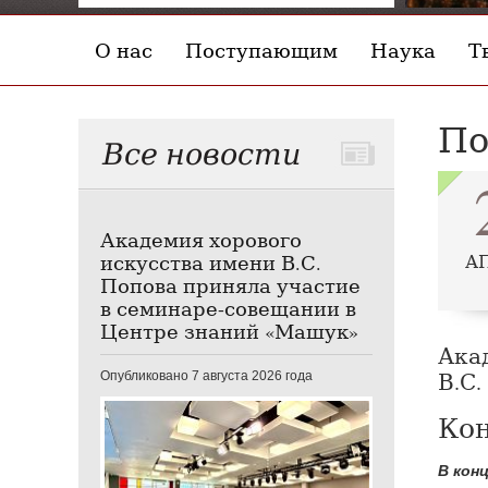
О нас
Поступающим
Наука
Т
По
Все новости
Академия хорового
искусства имени В.С.
А
Попова приняла участие
в семинаре-совещании в
Центре знаний «Машук»
Ака
В.С.
Опубликовано 7 августа 2026 года
Кон
В кон