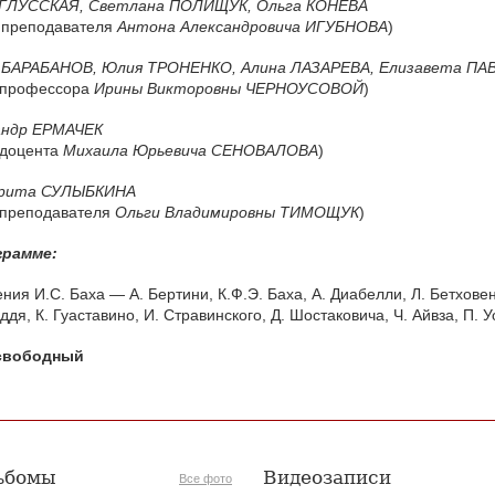
ГЛУССКАЯ
, Светлана
ПОЛИЩУК
, Ольга
КОНЕВА
 преподавателя
Антона Александровича
ИГУБНОВА
)
н
БАРАБАНОВ
, Юлия
ТРОНЕНКО
, Алина
ЛАЗАРЕВА
, Елизавета
ПА
с профессора
Ирины Викторовны
ЧЕРНОУСОВОЙ
)
андр
ЕРМАЧЕК
 доцента
Михаила Юрьевича
СЕНОВАЛОВА
)
арита
СУЛЫБКИНА
 преподавателя
Ольги Владимировны
ТИМОЩУК
)
грамме:
ния И.С. Баха — А. Бертини, К.Ф.Э. Баха, А. Диабелли, Л. Бетховен
ддя, К. Гуаставино, И. Стравинского, Д. Шостаковича, Ч. Айвза, П. 
свободный
ьбомы
Видеозаписи
Все фото