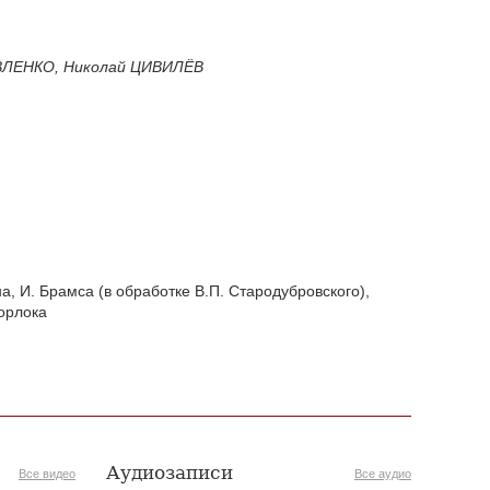
ВЛЕНКО
, Николай
ЦИВИЛЁВ
а, И. Брамса (в обработке В.П. Стародубровского),
Уорлока
Аудиозаписи
Все видео
Все аудио