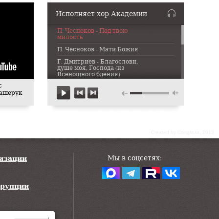
Исполняет хор Академии
П. Чесноков - Под твою
милость
П. Чесноков - Мати Божия
Г. Дмитриев - Благослови,
душе моя, Господа (из
Всенощного бдения)
с
Г. Дмитриев - Казнь (из
Вашерук
Старорусских сказаний)
С. Рахманинов - Ныне
отпущаеши
П. Чесноков - Не отвержи мене
во время старости
Сreated by Conglo.ru, 2013
В. Рубин - Вечерние песни
(номер 1)
низации
Мы в соцсетях:
Р.Н.П. Вниз по матушке по
Волге
Р.Н.П. Ой, дуб дуба
ррупции
Р.Н.П. Калинка