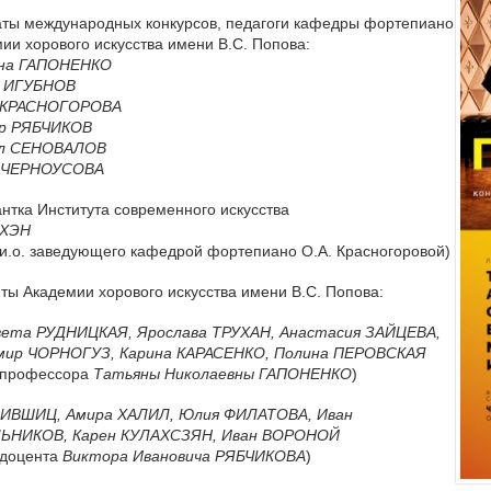
ты международных конкурсов, педагоги кафедры фортепиано
ии хорового искусства имени В.С. Попова:
на
ГАПОНЕНКО
н
ИГУБНОВ
КРАСНОГОРОВА
ор
РЯБЧИКОВ
л
СЕНОВАЛОВ
ЧЕРНОУСОВА
нтка Института современного искусства
ХЭН
 и.о. заведующего кафедрой фортепиано О.А. Красногоровой)
ты Академии хорового искусства имени В.С. Попова:
вета
РУДНИЦКАЯ
, Ярослава
ТРУХАН
, Анастасия
ЗАЙЦЕВА
,
мир
ЧОРНОГУЗ
, Карина
КАРАСЕНКО
, Полина
ПЕРОВСКАЯ
с профессора
Татьяны Николаевны
ГАПОНЕНКО
)
ЛИВШИЦ
, Амира
ХАЛИЛ
, Юлия
ФИЛАТОВА
, Иван
ЛЬНИКОВ
, Карен
КУЛАХСЗЯН
, Иван
ВОРОНОЙ
 доцента
Виктора Ивановича
РЯБЧИКОВА
)