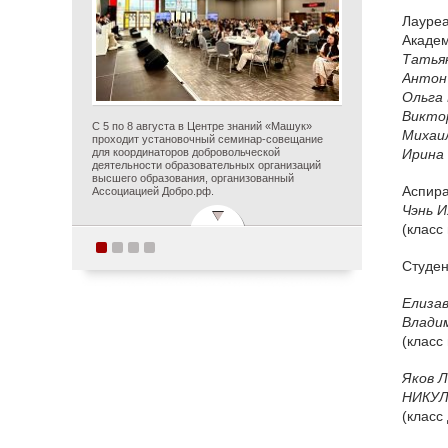
Лауреа
Академ
Татья
Анто
Ольга
Викт
С 5 по 8 августа в Центре знаний «Машук»
Михаи
проходит установочный семинар-совещание
для координаторов добровольческой
Ирина
деятельности образовательных организаций
высшего образования, организованный
Аспира
Ассоциацией Добро.рф.
Чэнь
И
(класс
Студен
Поздравляем с
прекрасным юбилеем
Елиза
Заслуженного деятеля
Влади
искусств Российской
(клас
Федерации Ольгу
Петровну Цуканову!
Яков
НИКУ
(класс
Опубликовано 5 августа 2026 года