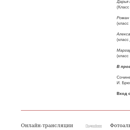
Дарья
(Класс
Рома
(клас
Алекс
(класс
Марг
(класс
5 августа 2026 года Академия хорового
искусства имени В.С. Попова с сердечной
признательностью искренне поздравляет
В про
старейшего педагога Академии, Заслуженного
деятеля искусств Российской Федерации,
доцента Ольгу Петровну Цуканову с юбилеем.
Сочине
И. Брю
Студенты Академии
Вход 
хорового искусства
имени В.С. Попова
приняли участие в
постановке оперы А.С.
Даргомыжского
Онлайн-трансляции
Фотоал
Подробнее