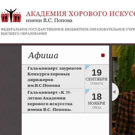
Афиша
Гала-концерт лауреатов
19
Конкурса хоровых
дирижеров
СЕНТЯБРЯ
СУББОТА
им.В.С.Попова
Рахманиновский зал
Гала-концерт «К 35-
18
Московской консерватории
летию Академии
хорового искусства
НОЯБРЯ
СРЕДА
имени В.С. Попова»
Большой зал Московской
консерватории