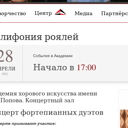
Центр
ворчество
Медиа
Партнёрс
лифония роялей
28
События в Академии
Начало в
17:00
ПРЕЛЯ
2022
демия хорового искусства имени
 Попова. Концертный зал
церт фортепианных дуэтов
церте принимают участие: