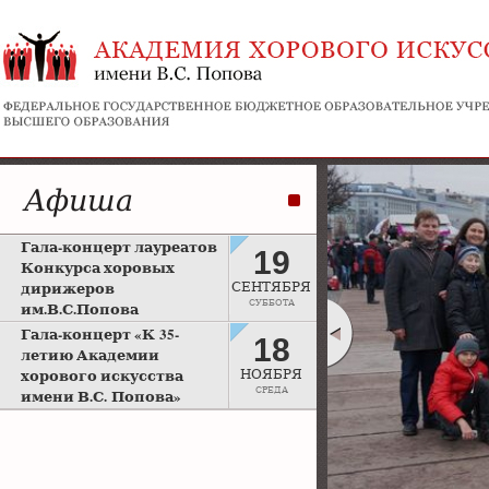
Афиша
Гала-концерт лауреатов
19
Конкурса хоровых
дирижеров
СЕНТЯБРЯ
СУББОТА
им.В.С.Попова
Рахманиновский зал
Гала-концерт «К 35-
18
Московской консерватории
летию Академии
хорового искусства
НОЯБРЯ
СРЕДА
имени В.С. Попова»
Большой зал Московской
консерватории