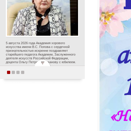
5 августа 2026 года Академия хорового
искусства имени В.С. Попова с сердечной
признательностью искренне поздравляет
старейшего педагога Академии, Заслуженного
деятеля искусств Российской Федерации,
доцента Ольгу Петровну Цуканову с юбилеем.
Студенты Академии
хорового искусства
имени В.С. Попова
приняли участие в
постановке оперы А.С.
Даргомыжского
«Русалка» в рамках
первого в России проекта
«Опера на воде»