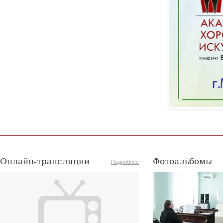
22 июля 2026 года Академия хорового искусства
имени В.С.Попова сердечно поздравляет с
юбилеем заслуженную артистку Российской
Федерации, профессора кафедры сольного
пения Академии хорового искусства имени
В.С.Попова, заведующую предметно-цикловой
комиссией вокала Хорового училища имени
А.В.Свешникова Любовь Александровну
Шарнину.
Онлайн-трансляции
Фотоальбомы
Подробнее
Выпускники Академии
стали участниками
заключительной оперной
премьеры сезона 2025/2026