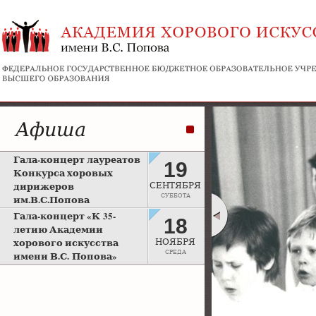
Афиша
Гала-концерт лауреатов
19
Конкурса хоровых
дирижеров
СЕНТЯБРЯ
СУББОТА
им.В.С.Попова
Рахманиновский зал
Гала-концерт «К 35-
18
Московской консерватории
летию Академии
хорового искусства
НОЯБРЯ
СРЕДА
имени В.С. Попова»
Большой зал Московской
консерватории