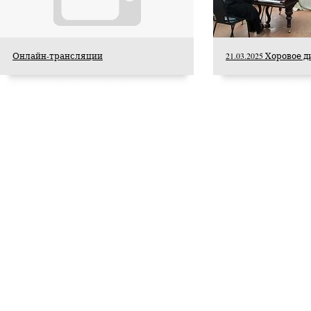
на сцене Большого
театра
Опубликовано 22 июля 2026 года
Онлайн-трансляции
21.03.2025 Хоровое
Над новой постановкой оперы Дж.Пуччини
«Мадам Баттерфляй» работали: режиссёр
Ксения Шостакович, художник по декорациям
Альона Пикалова, художник по костюмам Игорь
Чапурин, художник по свету Андрей Абрамов.