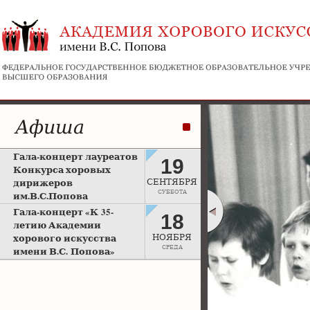
Афиша
Гала-концерт лауреатов
19
Конкурса хоровых
дирижеров
СЕНТЯБРЯ
СУББОТА
им.В.С.Попова
Рахманиновский зал
Гала-концерт «К 35-
18
Московской консерватории
летию Академии
хорового искусства
НОЯБРЯ
СРЕДА
имени В.С. Попова»
Большой зал Московской
консерватории