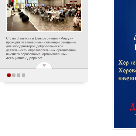
С 5 по 8 августа в Центре знаний «Машук»
проходит установочный семинар-совещание
для координаторов добровольческой
деятельности образовательных организаций
высшего образования, организованный
Ассоциацией Добро.рф.
Поздравляем с
прекрасным юбилеем
Заслуженного деятеля
искусств Российской
Федерации Ольгу
Петровну Цуканову!
Опубликовано 5 августа 2026 года