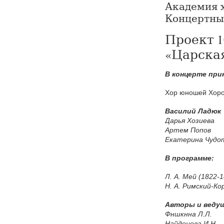
Академия х
Концертны
Проект 
«Царская
В концерте при
Хор юношей Хоро
5 августа 2026 года Академия хорового
искусства имени В.С. Попова с сердечной
Василий Ладюк
признательностью искренне поздравляет
старейшего педагога Академии, Заслуженного
Дарья Хозиева
деятеля искусств Российской Федерации,
Артем Попов
доцента Ольгу Петровну Цуканову с юбилеем.
Екатерина Чудо
В программе:
Студенты Академии
хорового искусства
Л. А. Мей (1822-
имени В.С. Попова
Н. А. Римский-Ко
приняли участие в
постановке оперы А.С.
Авторы и веду
Даргомыжского
Фншкнна Л.Л.
Найденова И.Н.