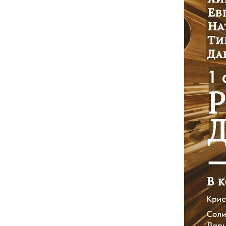
5 августа 2026 года Академия хорового
искусства имени В.С. Попова с сердечной
признательностью искренне поздравляет
старейшего педагога Академии, Заслуженного
деятеля искусств Российской Федерации,
доцента Ольгу Петровну Цуканову с юбилеем.
Студенты Академии
хорового искусства
имени В.С. Попова
приняли участие в
постановке оперы А.С.
Даргомыжского