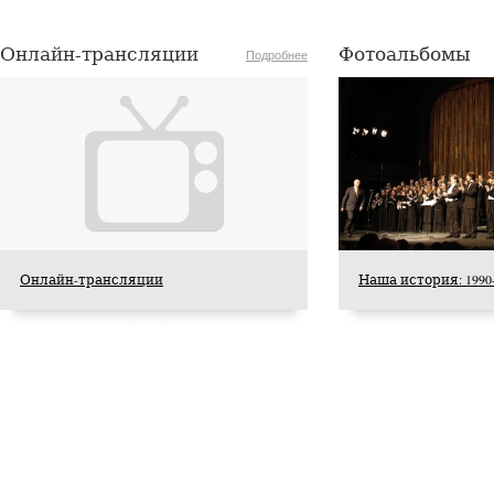
Опубликовано 22 июля 2026 года
Онлайн-трансляции
Фотоальбомы
Подробнее
Онлайн-трансляции
Наша история: 1990
22 июля 2026 года Академия хорового искусства
имени В.С.Попова сердечно поздравляет с
юбилеем заслуженную артистку Российской
Федерации, профессора кафедры сольного
пения Академии хорового искусства имени
В.С.Попова, заведующую предметно-цикловой
комиссией вокала Хорового училища имени
А.В.Свешникова Любовь Александровну
Шарнину.