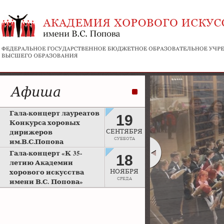
Афиша
Гала-концерт лауреатов
19
Конкурса хоровых
дирижеров
СЕНТЯБРЯ
СУББОТА
им.В.С.Попова
Рахманиновский зал
Гала-концерт «К 35-
18
Московской консерватории
летию Академии
хорового искусства
НОЯБРЯ
СРЕДА
имени В.С. Попова»
Большой зал Московской
консерватории