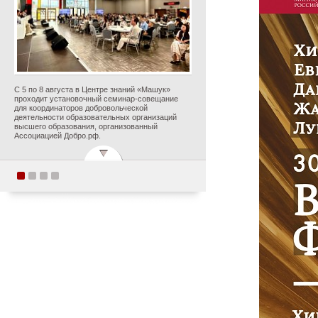
С 5 по 8 августа в Центре знаний «Машук»
проходит установочный семинар-совещание
для координаторов добровольческой
деятельности образовательных организаций
высшего образования, организованный
Ассоциацией Добро.рф.
Поздравляем с
прекрасным юбилеем
Заслуженного деятеля
искусств Российской
Федерации Ольгу
Петровну Цуканову!
Опубликовано 5 августа 2026 года