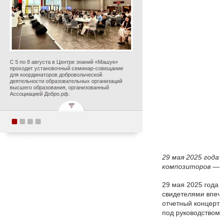
С 5 по 8 августа в Центре знаний «Машук»
проходит установочный семинар-совещание
для координаторов добровольческой
деятельности образовательных организаций
высшего образования, организованный
Ассоциацией Добро.рф.
Поздравляем с
прекрасным юбилеем
Заслуженного деятеля
29 мая 2025 год
искусств Российской
композиторов — 
Федерации Ольгу
Петровну Цуканову!
29 мая 2025 года
свидетелями впеч
отчетный концерт
Опубликовано 5 августа 2026 года
под руководство