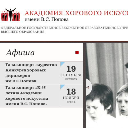
Афиша
Гала-концерт лауреатов
19
Конкурса хоровых
дирижеров
СЕНТЯБРЯ
СУББОТА
им.В.С.Попова
Рахманиновский зал
Гала-концерт «К 35-
18
Московской консерватории
летию Академии
хорового искусства
НОЯБРЯ
СРЕДА
имени В.С. Попова»
Большой зал Московской
консерватории