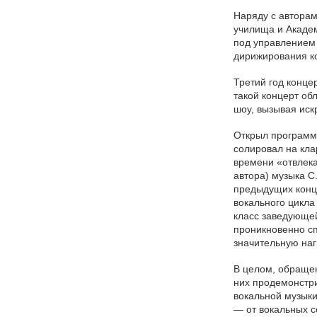
Наряду с авторам
училища и Академ
под управлением 
дирижирования к
Третий год конце
такой концерт об
шоу, вызывая иск
Открыл программ
5 августа 2026 года Академия хорового
солировал на кла
искусства имени В.С. Попова с сердечной
признательностью искренне поздравляет
времени «отвлека
старейшего педагога Академии, Заслуженного
автора) музыка С
деятеля искусств Российской Федерации,
доцента Ольгу Петровну Цуканову с юбилеем.
предыдущих конце
вокального цикла
класс заведующей
Студенты Академии
проникновенно сп
хорового искусства
значительную наг
имени В.С. Попова
В целом, обраще
приняли участие в
них продемонстри
постановке оперы А.С.
вокальной музыки
Даргомыжского
— от вокальных с