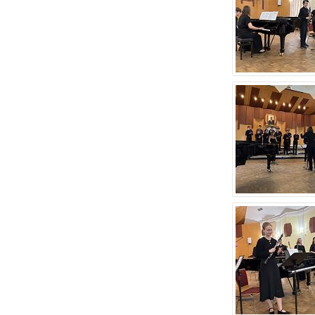
Опубликовано 22 июля 2026 года
22 июля 2026 года Академия хорового искусства
имени В.С.Попова сердечно поздравляет с
юбилеем заслуженную артистку Российской
Федерации, профессора кафедры сольного
пения Академии хорового искусства имени
В.С.Попова, заведующую предметно-цикловой
комиссией вокала Хорового училища имени
А.В.Свешникова Любовь Александровну
Шарнину.