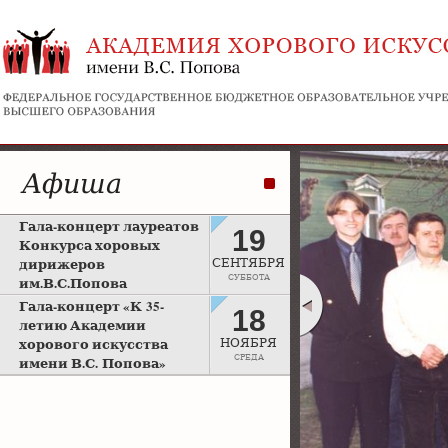
Афиша
Гала-концерт лауреатов
19
Конкурса хоровых
дирижеров
СЕНТЯБРЯ
СУББОТА
им.В.С.Попова
Рахманиновский зал
Гала-концерт «К 35-
18
Московской консерватории
летию Академии
хорового искусства
НОЯБРЯ
СРЕДА
имени В.С. Попова»
Большой зал Московской
консерватории