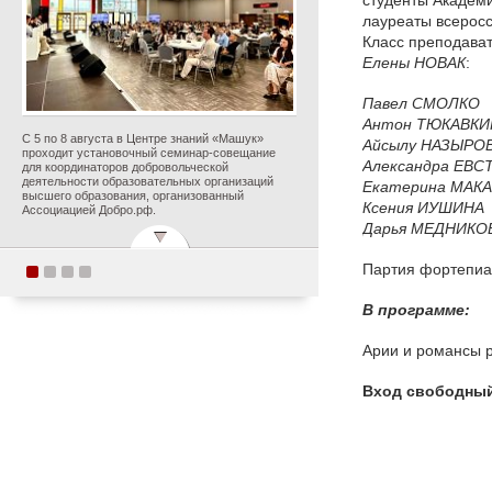
студенты Академи
лауреаты всерос
Класс преподават
Елены
НОВАК
:
Павел
СМОЛКО
Антон
ТЮКАВКИ
С 5 по 8 августа в Центре знаний «Машук»
Айсылу
НАЗЫРО
проходит установочный семинар-совещание
Александра
ЕВС
для координаторов добровольческой
деятельности образовательных организаций
Екатерина
МАКА
высшего образования, организованный
Ксения
ИУШИНА
Ассоциацией Добро.рф.
Дарья
МЕДНИКО
Партия фортепи
Поздравляем с
В программе:
прекрасным юбилеем
Заслуженного деятеля
Арии и романсы р
искусств Российской
Федерации Ольгу
Вход свободны
Петровну Цуканову!
Опубликовано 5 августа 2026 года