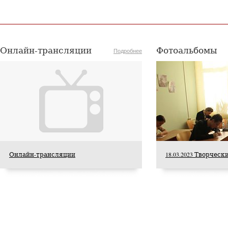
Онлайн-трансляции
Фотоальбомы
Подробнее
5 августа 2026 года Академия хорового
искусства имени В.С. Попова с сердечной
признательностью искренне поздравляет
старейшего педагога Академии, Заслуженного
деятеля искусств Российской Федерации,
доцента Ольгу Петровну Цуканову с юбилеем.
Онлайн-трансляции
18.03.2023 Творчес
Студенты Академии
хорового искусства
имени В.С. Попова
приняли участие в
постановке оперы А.С.
Даргомыжского