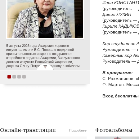
Инна
КОНСТАНТ
(руководитель — 
Данил
ЛУКИН
(руководитель — 
Кирилл
КАДЫКО
(руководитель — 
Хор студентов А
5 августа 2026 года Академия хорового
Руководитель —
искусства имени В.С. Попова с сердечной
признательностью искренне поздравляет
Камерный хор Ак
старейшего педагога Академии, Заслуженного
Руководитель — 
деятеля искусств Российской Федерации,
доцента Ольгу Петровну Цуканову с юбилеем.
В программе:
С. Рахманинов. 
Студенты Академии
Ф. Мартен. Месса
хорового искусства
Вход бесплатны
имени В.С. Попова
приняли участие в
постановке оперы А.С.
Даргомыжского
«Русалка» в рамках
Онлайн-трансляции
первого в России проекта
Фотоальбомы
Подробнее
«Опера на воде»