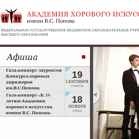
Афиша
Гала-концерт лауреатов
19
Конкурса хоровых
дирижеров
СЕНТЯБРЯ
СУББОТА
им.В.С.Попова
Рахманиновский зал
Гала-концерт «К 35-
18
Московской консерватории
летию Академии
хорового искусства
НОЯБРЯ
СРЕДА
имени В.С. Попова»
Большой зал Московской
консерватории