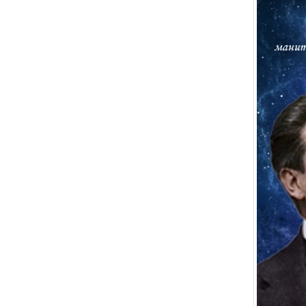
5 августа 2026 года Академия хорового
искусства имени В.С. Попова с сердечной
признательностью искренне поздравляет
старейшего педагога Академии, Заслуженного
деятеля искусств Российской Федерации,
доцента Ольгу Петровну Цуканову с юбилеем.
Студенты Академии
хорового искусства
имени В.С. Попова
приняли участие в
постановке оперы А.С.
Даргомыжского