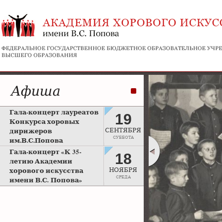
Афиша
Гала-концерт лауреатов
19
Конкурса хоровых
дирижеров
СЕНТЯБРЯ
СУББОТА
им.В.С.Попова
Рахманиновский зал
Гала-концерт «К 35-
18
Московской консерватории
летию Академии
хорового искусства
НОЯБРЯ
СРЕДА
имени В.С. Попова»
Большой зал Московской
консерватории