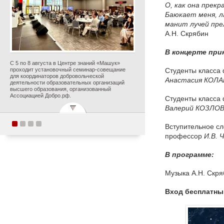
О, как она прекр
Баюкает меня, л
манит лучей пр
А.Н. Скрябин
В концерте при
С 5 по 8 августа в Центре знаний «Машук»
проходит установочный семинар-совещание
Студенты класса
для координаторов добровольческой
Анастасия
КОЛА
деятельности образовательных организаций
высшего образования, организованный
Ассоциацией Добро.рф.
Студенты класса
Валерий
КОЗЛО
Вступительное сл
Поздравляем с
профессор
И.В.
прекрасным юбилеем
В программе:
Заслуженного деятеля
искусств Российской
Музыка А.Н. Скр
Федерации Ольгу
Петровну Цуканову!
Вход бесплатны
Опубликовано 5 августа 2026 года