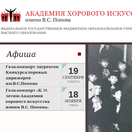
Афиша
Гала-концерт лауреатов
19
Конкурса хоровых
дирижеров
СЕНТЯБРЯ
СУББОТА
им.В.С.Попова
Рахманиновский зал
Гала-концерт «К 35-
18
Московской консерватории
летию Академии
хорового искусства
НОЯБРЯ
СРЕДА
имени В.С. Попова»
Большой зал Московской
консерватории