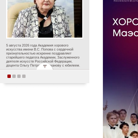
5 августа 2026 года Академия хорового
искусства имени В.С. Попова с сердечной
признательностью искренне поздравляет
старейшего педагога Академии, Заслуженного
деятеля искусств Российской Федерации,
доцента Ольгу Петровну Цуканову с юбилеем.
Студенты Академии
хорового искусства
имени В.С. Попова
приняли участие в
постановке оперы А.С.
Даргомыжского
«Русалка» в рамках
первого в России проекта
«Опера на воде»