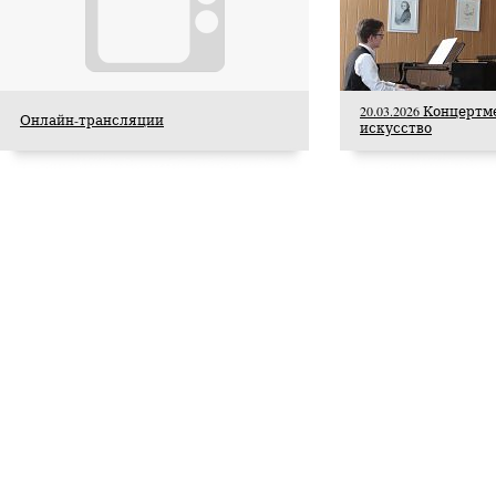
на сцене Большого
театра
Опубликовано 22 июля 2026 года
20.03.2026 Концертм
Онлайн-трансляции
искусство
Над новой постановкой оперы Дж.Пуччини
«Мадам Баттерфляй» работали: режиссёр
Ксения Шостакович, художник по декорациям
Альона Пикалова, художник по костюмам Игорь
Чапурин, художник по свету Андрей Абрамов.