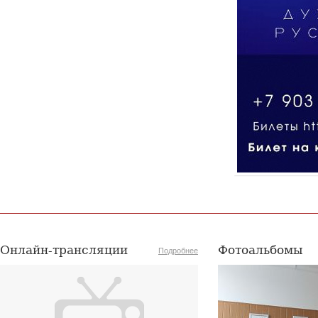
22 июля 2026 года Академия хорового искусства
имени В.С.Попова сердечно поздравляет с
юбилеем заслуженную артистку Российской
Федерации, профессора кафедры сольного
пения Академии хорового искусства имени
В.С.Попова, заведующую предметно-цикловой
комиссией вокала Хорового училища имени
А.В.Свешникова Любовь Александровну
Шарнину.
Онлайн-трансляции
Фотоальбомы
Подробнее
Выпускники Академии
стали участниками
заключительной оперной
премьеры сезона 2025/2026