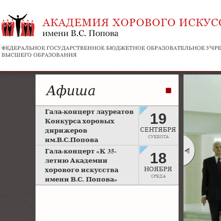
Афиша
Гала-концерт лауреатов
19
Конкурса хоровых
дирижеров
СЕНТЯБРЯ
СУББОТА
им.В.С.Попова
Рахманиновский зал
Гала-концерт «К 35-
18
Московской консерватории
летию Академии
хорового искусства
НОЯБРЯ
СРЕДА
имени В.С. Попова»
Большой зал Московской
консерватории