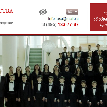
RU
RU
EN