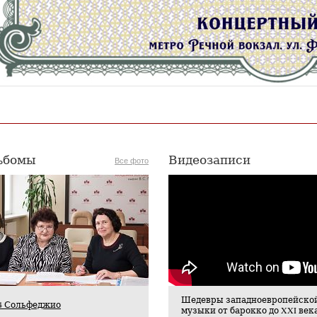
ьбомы
Видеозаписи
Все фото
Шедевры западноевропейско
024 Сольфеджио
музыки от барокко до XXI век