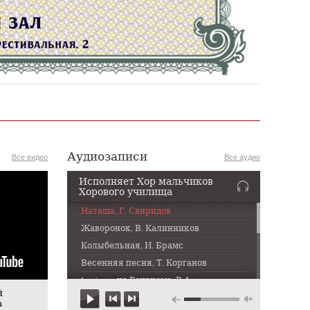
Аудиозаписи
Все видео
Все аудио
Исполняет Хор мальчиков
Хорового училища
Наташа, Г. Свиридов
Жаворонок, В. Калинников
Колыбельная, И. Брамс
Весенняя песня, Т. Корганов
Lacrimosa из Реквиема, В.А.
Моцарт
й
а
То не белая береза, Русская