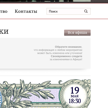
тво
Контакты
ки
Вся афиша
Обратите внимание
,
что информация о любом мероприятии
может быть изменена или уточнена!
Своевременно следите
за изменениями в Афише!