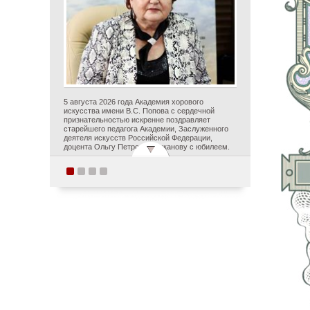
5 августа 2026 года Академия хорового
искусства имени В.С. Попова с сердечной
признательностью искренне поздравляет
старейшего педагога Академии, Заслуженного
деятеля искусств Российской Федерации,
доцента Ольгу Петровну Цуканову с юбилеем.
Студенты Академии
хорового искусства
имени В.С. Попова
приняли участие в
постановке оперы А.С.
Даргомыжского
«Русалка» в рамках
первого в России проекта
«Опера на воде»