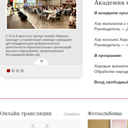
Академия х
В концерте при
Хор мальчиков и
Руководитель —
С 5 по 8 августа в Центре знаний «Машук»
Хор юношей Хоро
проходит установочный семинар-совещание
для координаторов добровольческой
Руководитель —
деятельности образовательных организаций
высшего образования, организованный
Ассоциацией Добро.рф.
В программе:
Хоровые миниатю
Обработки народ
Поздравляем с
Вход свободны
прекрасным юбилеем
Заслуженного деятеля
искусств Российской
Федерации Ольгу
Петровну Цуканову!
Онлайн-трансляции
Фотоальбомы
Подробнее
Опубликовано 5 августа 2026 года