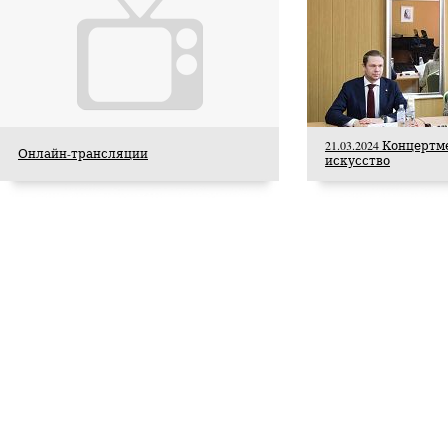
21.03.2024 Концерт
Онлайн-трансляции
искусство
5 августа 2026 года Академия хорового
искусства имени В.С. Попова с сердечной
признательностью искренне поздравляет
старейшего педагога Академии, Заслуженного
деятеля искусств Российской Федерации,
доцента Ольгу Петровну Цуканову с юбилеем.
Студенты Академии
хорового искусства
имени В.С. Попова
приняли участие в
постановке оперы А.С.
Даргомыжского