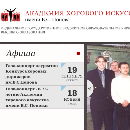
Афиша
Гала-концерт лауреатов
19
Конкурса хоровых
дирижеров
СЕНТЯБРЯ
СУББОТА
им.В.С.Попова
Рахманиновский зал
Гала-концерт «К 35-
18
Московской консерватории
летию Академии
хорового искусства
НОЯБРЯ
СРЕДА
имени В.С. Попова»
Большой зал Московской
консерватории