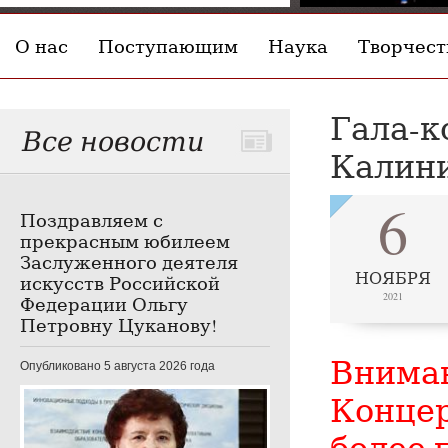
О нас
Поступающим
Наука
Творчест
Гала-к
Все новости
Калини
6
Поздравляем с
прекрасным юбилеем
Заслуженного деятеля
НОЯБРЯ
искусств Российской
2021
Федерации Ольгу
Петровну Цуканову!
Внима
Опубликовано 5 августа 2026 года
Концер
более 