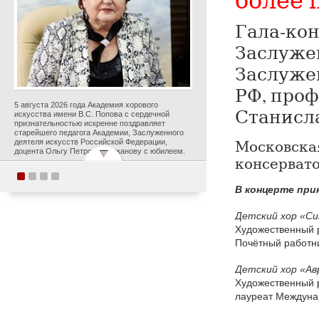
Гала-кон
Заслужен
Заслуже
РФ, про
5 августа 2026 года Академия хорового
Станисл
искусства имени В.С. Попова с сердечной
признательностью искренне поздравляет
старейшего педагога Академии, Заслуженного
Московска
деятеля искусств Российской Федерации,
доцента Ольгу Петровну Цуканову с юбилеем.
консервато
В концерте при
Студенты Академии
хорового искусства
Детский хор «С
имени В.С. Попова
Художественный 
приняли участие в
Почётный работни
постановке оперы А.С.
Даргомыжского
Детский хор «А
«Русалка» в рамках
Художественный 
первого в России проекта
лауреат Междуна
«Опера на воде»