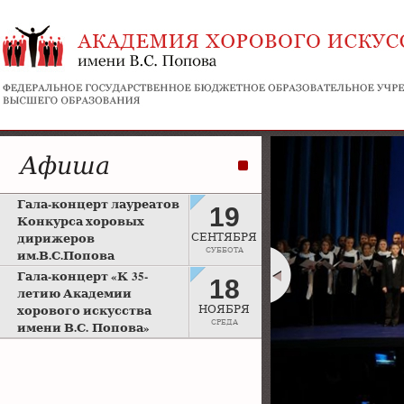
Афиша
Гала-концерт лауреатов
19
Конкурса хоровых
дирижеров
СЕНТЯБРЯ
СУББОТА
им.В.С.Попова
Рахманиновский зал
Гала-концерт «К 35-
18
Московской консерватории
летию Академии
хорового искусства
НОЯБРЯ
СРЕДА
имени В.С. Попова»
Большой зал Московской
консерватории