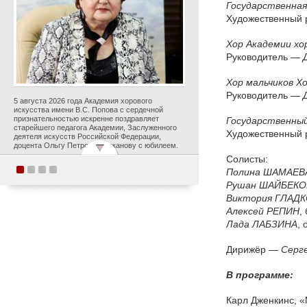
Государственная
Художественный 
Хор Академии хо
Руководитель —
Хор мальчиков Х
Руководитель —
5 августа 2026 года Академия хорового
искусства имени В.С. Попова с сердечной
признательностью искренне поздравляет
Государственный
старейшего педагога Академии, Заслуженного
Художественный 
деятеля искусств Российской Федерации,
доцента Ольгу Петровну Цуканову с юбилеем.
Солисты:
Полина
ШАМАЕВ
Студенты Академии
Рушан
ШАЙБЕКО
хорового искусства
Виктория
ГЛАДК
Алексей
РЕПИН
,
имени В.С. Попова
Лада
ЛАБЗИНА
, 
приняли участие в
постановке оперы А.С.
Дирижёр —
Серг
Даргомыжского
«Русалка» в рамках
В программе:
первого в России проекта
«Опера на воде»
Карл Дженкинс, 