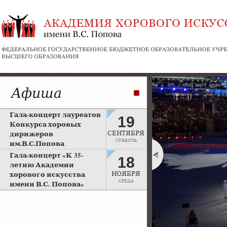
Афиша
Гала-концерт лауреатов
19
Конкурса хоровых
дирижеров
СЕНТЯБРЯ
СУББОТА
им.В.С.Попова
Рахманиновский зал
Гала-концерт «К 35-
18
Московской консерватории
летию Академии
хорового искусства
НОЯБРЯ
СРЕДА
имени В.С. Попова»
Большой зал Московской
консерватории