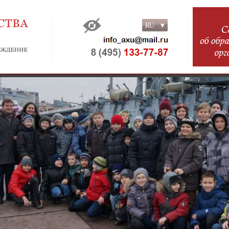
RU
RU
EN