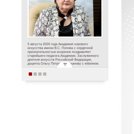
5 августа 2026 года Академия хорового
искусства имени В.С. Попова с сердечной
признательностью искренне поздравляет
старейшего педагога Академии, Заслуженного
деятеля искусств Российской Федерации,
доцента Ольгу Петровну Цуканову с юбилеем.
Студенты Академии
хорового искусства
имени В.С. Попова
приняли участие в
постановке оперы А.С.
Даргомыжского
«Русалка» в рамках
первого в России проекта
«Опера на воде»