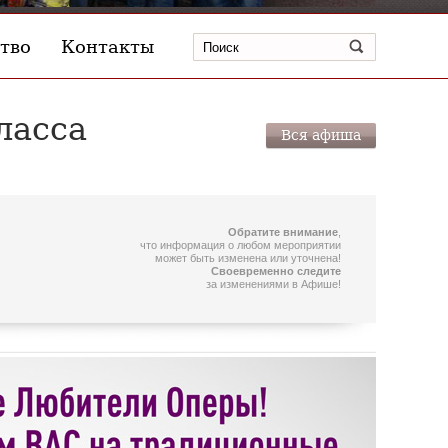
тво
Контакты
ласса
Вся афиша
Обратите внимание
,
что информация о любом мероприятии
может быть изменена или уточнена!
Своевременно следите
за изменениями в Афише!