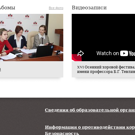
ьбомы
Видеозаписи
Все фото
XVI Осенний хоровой фестива
3
имени профессора Б.Г. Тевли
Сведения об образовательной орга
Информация о противодействии ко
Безопасность