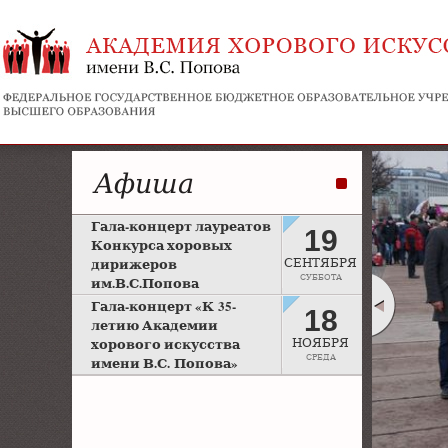
Афиша
Гала-концерт лауреатов
19
Конкурса хоровых
дирижеров
СЕНТЯБРЯ
СУББОТА
им.В.С.Попова
Рахманиновский зал
Гала-концерт «К 35-
18
Московской консерватории
летию Академии
хорового искусства
НОЯБРЯ
СРЕДА
имени В.С. Попова»
Большой зал Московской
консерватории