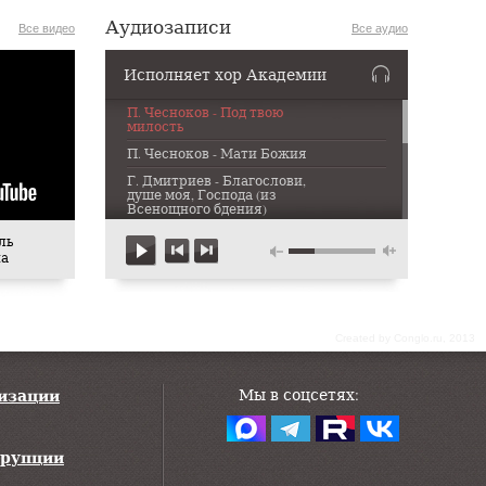
Аудиозаписи
Все видео
Все аудио
Исполняет хор Академии
П. Чесноков - Под твою
милость
П. Чесноков - Мати Божия
Г. Дмитриев - Благослови,
душе моя, Господа (из
Всенощного бдения)
Г. Дмитриев - Казнь (из
ль
Старорусских сказаний)
на
С. Рахманинов - Ныне
отпущаеши
П. Чесноков - Не отвержи мене
во время старости
Сreated by Conglo.ru, 2013
В. Рубин - Вечерние песни
(номер 1)
низации
Мы в соцсетях:
Р.Н.П. Вниз по матушке по
Волге
Р.Н.П. Ой, дуб дуба
ррупции
Р.Н.П. Калинка