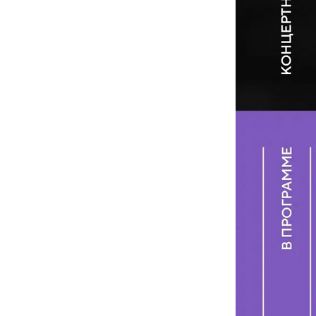
5 августа 2026 года Академия хорового
искусства имени В.С. Попова с сердечной
признательностью искренне поздравляет
старейшего педагога Академии, Заслуженного
деятеля искусств Российской Федерации,
доцента Ольгу Петровну Цуканову с юбилеем.
Студенты Академии
хорового искусства
имени В.С. Попова
приняли участие в
постановке оперы А.С.
Даргомыжского