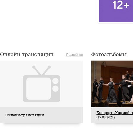
Опубликовано 22 июля 2026 года
Онлайн-трансляции
Фотоальбомы
Подробнее
22 июля 2026 года Академия хорового искусства
имени В.С.Попова сердечно поздравляет с
юбилеем заслуженную артистку Российской
Федерации, профессора кафедры сольного
пения Академии хорового искусства имени
В.С.Попова, заведующую предметно-цикловой
комиссией вокала Хорового училища имени
А.В.Свешникова Любовь Александровну
Шарнину.
Концерт «Хормейст
Онлайн-трансляции
(17.03.2021)