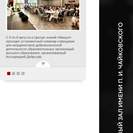
С 5 по 8 августа в Центре знаний «Машук»
проходит установочный семинар-совещание
для координаторов добровольческой
деятельности образовательных организаций
высшего образования, организованный
Ассоциацией Добро.рф.
Поздравляем с
прекрасным юбилеем
Заслуженного деятеля
искусств Российской
Федерации Ольгу
Петровну Цуканову!
Опубликовано 5 августа 2026 года