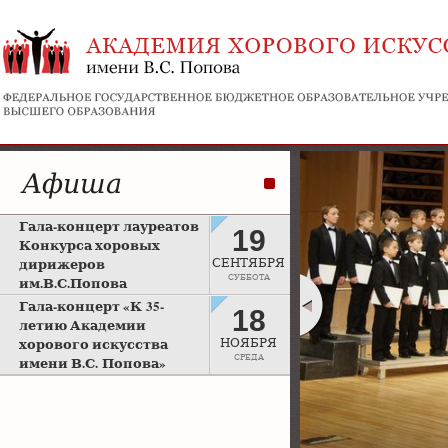
Афиша
Гала-концерт лауреатов
19
Конкурса хоровых
дирижеров
СЕНТЯБРЯ
СУББОТА
им.В.С.Попова
Рахманиновский зал
Гала-концерт «К 35-
18
Московской консерватории
летию Академии
хорового искусства
НОЯБРЯ
СРЕДА
имени В.С. Попова»
Большой зал Московской
консерватории