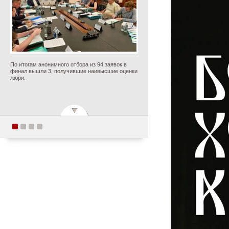
По итогам анонимного отбора из 94 заявок в
финал вышли 3, получившие наивысшие оценки
жюри.
Академия хорового
искусства имени В.С.
Попова приняла участие
в семинаре-совещании в
Центре знаний «Машук»
Опубликовано 7 августа 2026 года