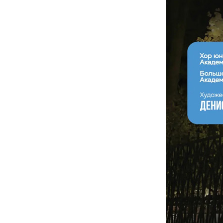
С 5 по 8 августа в Центре знаний «Машук»
проходит установочный семинар-совещание
для координаторов добровольческой
деятельности образовательных организаций
высшего образования, организованный
Ассоциацией Добро.рф.
Поздравляем с
прекрасным юбилеем
Заслуженного деятеля
искусств Российской
Федерации Ольгу
Петровну Цуканову!