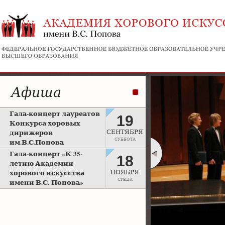
Афиша
Гала-концерт лауреатов
19
Конкурса хоровых
дирижеров
СЕНТЯБРЯ
СУББОТА
им.В.С.Попова
Рахманиновский зал
Гала-концерт «К 35-
18
Московской консерватории
летию Академии
хорового искусства
НОЯБРЯ
СРЕДА
имени В.С. Попова»
Большой зал Московской
консерватории