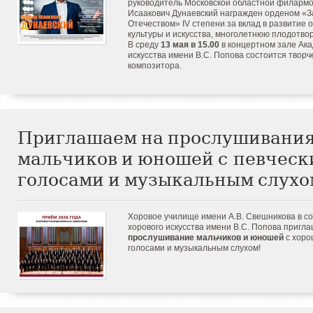
руководитель Московской областной филарм
Исаакович Дунаевский награжден орденом «З
Отечеством» IV степени за вклад в развитие 
культуры и искусства, многолетнюю плодотво
В среду
13 мая в 15.00
в концертном зале Ака
искусства имени В.С. Попова состоится творч
композитора.
Приглашаем на прослушивани
мальчиков и юношей с певчес
голосами и музыкальным слухо
Хоровое училище имени А.В. Свешникова в с
хорового искусства имени В.С. Попова пригл
прослушивание мальчиков и юношей
с хоро
голосами и музыкальным слухом!