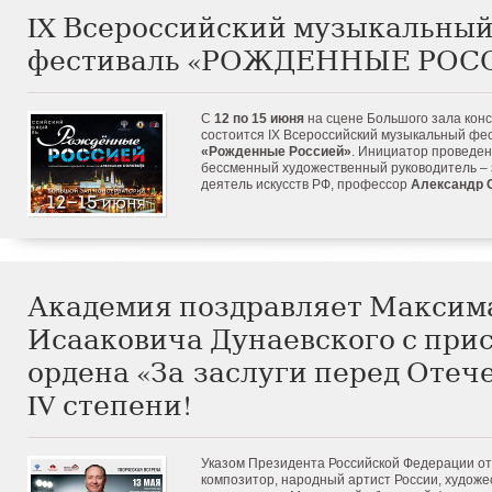
IX Всероссийский музыкальны
фестиваль «РОЖДЕННЫЕ РОС
С
12 по 15 июня
на сцене Большого зала кон
состоится IX Всероссийский музыкальный фе
«Рожденные Россией»
. Инициатор проведе
бессменный художественный руководитель –
деятель искусств РФ, профессор
Александр 
Академия поздравляет Максим
Исааковича Дунаевского с при
ордена «За заслуги перед Отеч
IV степени!
Указом Президента Российской Федерации от
композитор, народный артист России, худож