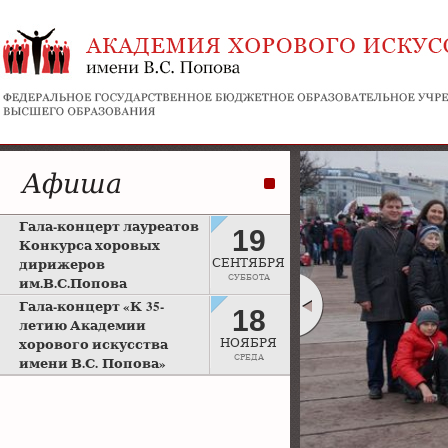
Афиша
Гала-концерт лауреатов
19
Конкурса хоровых
дирижеров
СЕНТЯБРЯ
СУББОТА
им.В.С.Попова
Рахманиновский зал
Гала-концерт «К 35-
18
Московской консерватории
летию Академии
хорового искусства
НОЯБРЯ
СРЕДА
имени В.С. Попова»
Большой зал Московской
консерватории